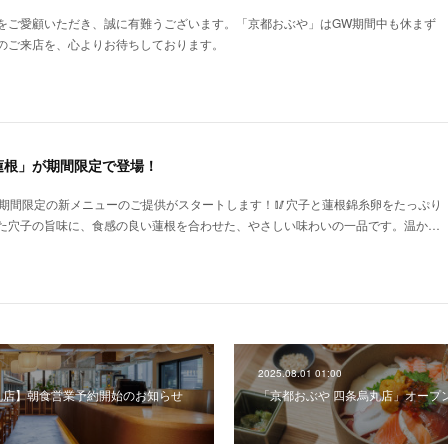
をご愛顧いただき、誠に有難うございます。「京都おぶや」はGW期間中も休まず
のご来店を、心よりお待ちしております。
蓮根」が期間限定で登場！
、期間限定の新メニューのご提供がスタートします！🥢穴子と蓮根錦糸卵をたっぷり
た穴子の旨味に、食感の良い蓮根を合わせた、やさしい味わいの一品です。温か…
2025.08.01 01:00
条烏丸店】朝食営業予約開始のお知らせ
「京都おぶや 四条烏丸店」オープ