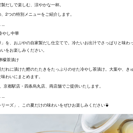
家製だしで楽しむ、涼やかな一杯。
の、2つの特別メニューをご紹介します。
＿＿
の冷やし中華
華」を、おぶやの自家製だし仕立てで。冷たいお出汁でさっぱりと味わ
わいをお楽しみください。
の檸檬茶漬け
製だれに漬けた鰹のたたきをたっぷりのせた冷やし茶漬け。大葉や、き
な味わいにまとめます。
も、京都駅店・四条烏丸店、両店舗でご提供いたします。
＿＿
シリーズ」、この夏だけの味わいをぜひお楽しみください🍵