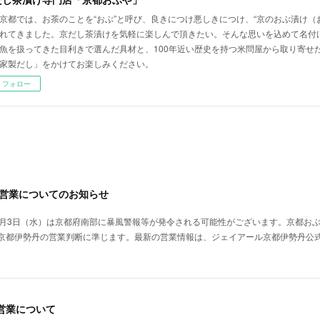
京都では、お茶のことを“おぶ”と呼び、良きにつけ悪しきにつけ、“京のおぶ漬け（
れてきました。京だし茶漬けを気軽に楽しんで頂きたい。そんな思いを込めて名付
魚を扱ってきた目利きで選んだ具材と、100年近い歴史を持つ米問屋から取り寄せ
家製だし」をかけてお楽しみください。
フォロー
う営業についてのお知らせ
6月3日（水）は京都府南部に暴風警報等が発令される可能性がございます。京都おぶ
京都伊勢丹の営業判断に準じます。最新の営業情報は、ジェイアール京都伊勢丹公
の営業について