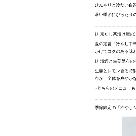
ひんやりと冷たい自
暑い季節にぴったり
＿＿＿＿＿＿＿＿＿
🥢 京だし茶漬け屋
夏の定番「冷やし中
かけてコクのある味
🥢 漬鰹と生姜昆布
生姜とレモン香る特
布が、全体を爽やか
※どちらのメニュー
＿＿＿＿＿＿＿＿＿
季節限定の「冷やし