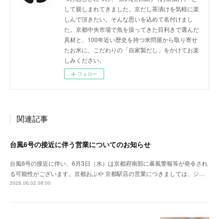
して親しまれてきました。京だし茶漬けを気軽に楽
しんで頂きたい。そんな思いを込めて名付けまし
た。京都中央市場で魚を扱ってきた目利きで選んだ
具材と、100年近い歴史を持つ米問屋から取り寄せ
たお米に、こだわりの「自家製だし」をかけてお楽
しみください。
フォロー
関連記事
台風6号の接近に伴う営業についてのお知らせ
台風6号の接近に伴い、6月3日（水）は京都府南部に暴風警報等が発令され
る可能性がございます。京都おぶや 京都駅店の営業につきましては、ジ…
2026.06.02 08:00