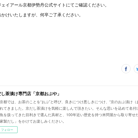
ジェイアール京都伊勢丹公式サイトにてご確認ください。
おかけいたしますが、何卒ご了承ください。
だし茶漬け専門店「京都おぶや」
京都では、お茶のことを“おぶ”と呼び、良きにつけ悪しきにつけ、“京のおぶ漬け（
れてきました。京だし茶漬けを気軽に楽しんで頂きたい。そんな思いを込めて名付
魚を扱ってきた目利きで選んだ具材と、100年近い歴史を持つ米問屋から取り寄せ
家製だし」をかけてお楽しみください。
フォロー