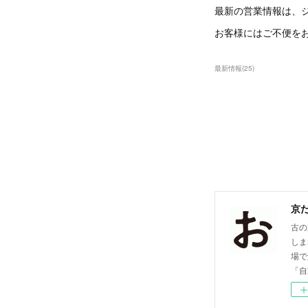
最新の営業情報は、
お客様にはご不便を
最新情報
(
25
)
京
古の
しま
場で
「自