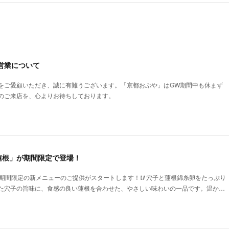
の営業について
をご愛顧いただき、誠に有難うございます。「京都おぶや」はGW期間中も休まず
のご来店を、心よりお待ちしております。
蓮根」が期間限定で登場！
、期間限定の新メニューのご提供がスタートします！🥢穴子と蓮根錦糸卵をたっぷり
た穴子の旨味に、食感の良い蓮根を合わせた、やさしい味わいの一品です。温か…